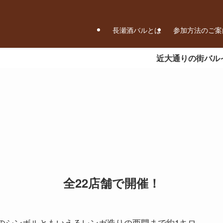
長瀬酒バルとは
参加方法のご案
近大通りの街バルイベント
全22店舗で開催！
のシンボルともいえるレンガ造りの西門まで約1キロ…