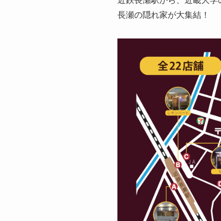
長瀬の隠れ家が大集結！